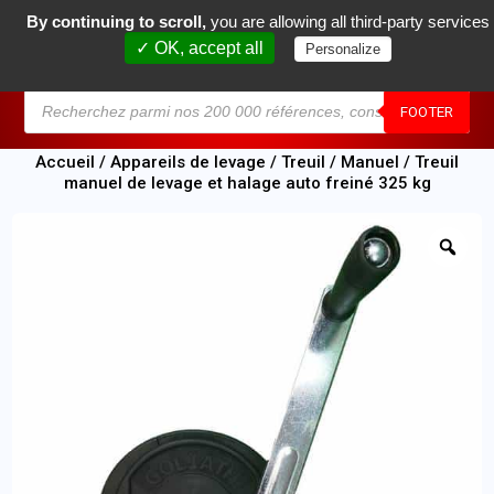
By continuing to scroll,
you are allowing all third-party services
0
✓ OK, accept all
Personalize
MENU
FOOTER
Accueil
/
Appareils de levage
/
Treuil
/
Manuel
/ Treuil
manuel de levage et halage auto freiné 325 kg