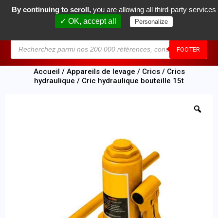
By continuing to scroll,
you are allowing all third-party services
0
✓ OK, accept all
Personalize
MENU
FOOTER
Accueil
/
Appareils de levage
/
Crics
/
Crics
hydraulique
/ Cric hydraulique bouteille 15t