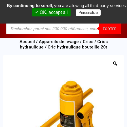
By continuing to scroll,
you are allowing all third-party services
0
✓ OK, accept all
Personalize
MENU
FOOTER
Accueil
/
Appareils de levage
/
Crics
/
Crics
hydraulique
/ Cric hydraulique bouteille 20t