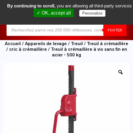
By continuing to scroll,
you are allowing all third-party services
0
✓ OK, accept all
Personalize
MENU
FOOTER
Accueil
/
Appareils de levage
/
Treuil
/
Treuil à crémaillère
/ cric à crémaillère
/ Treuil à crémaillère à vis sans fin en
acier • 500 kg