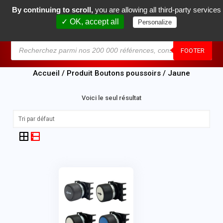
By continuing to scroll,
you are allowing all third-party services
0
✓ OK, accept all
Personalize
MENU
FOOTER
Accueil
/ Produit Boutons poussoirs / Jaune
Voici le seul résultat