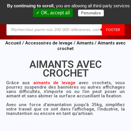
By continuing to scroll,
you are allowing all third-party services
0
✓ OK, accept all
Personalize
MENU
FOOTER
Accueil
/
Accessoires de levage
/
Aimants
/ Aimants avec
crochet
AIMANTS AVEC
CROCHET
Grâce aux
aimants de levage
avec crochets
, vous
pourrez suspendre des bannières ou autres affichages
sans difficultés, n’importe où ou l’on peut poser un
aimant
et sans abimer la surface accueillant la fixation.
Avec une
force d’aimantation jusqu’à 35kg
, simplifiez
votre travail que ce soit dans l’affichage, l’industrie, la
manutention ou encore en tant qu’artisan.