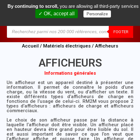
By continuing to scroll,
you are allowing all third-party services
0
✓ OK, accept all
Personalize
MENU
FOOTER
Accueil
/
Matériels électriques
/ Afficheurs
AFFICHEURS
Informations générales
Un
afficheur
est un appareil destiné à présenter une
information. Il permet de connaître le
poids d’une
charge
, ou la vitesse du vent, ou d’afficher un texte. Il
existe différents types d’
afficheurs de charge
en
fonctions de l’usage de celui-ci. RM2M vous propose 2
types d’afficheurs :
afficheurs de charge
et
afficheurs
commerciaux.
Le choix de son
afficheur
passe par la distance à
laquelle l’afficheur doit être visible. Un afficheur placé
en hauteur devra être grand pour être lisible du sol. Il
est aussi important de savoir ce que l’on veut que
l’
afficheur
affiche et puisse faire. Un
afficheur de