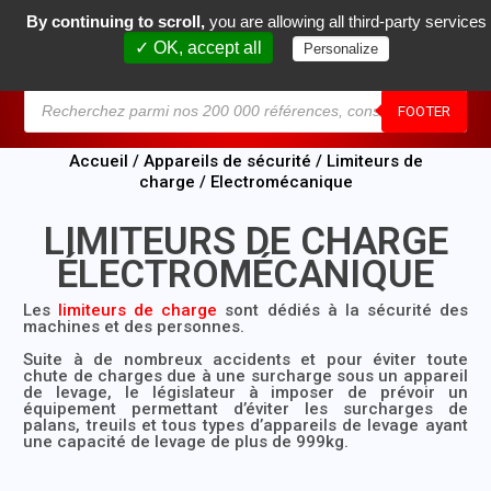
By continuing to scroll,
you are allowing all third-party services
0
✓ OK, accept all
Personalize
MENU
FOOTER
Accueil
/
Appareils de sécurité
/
Limiteurs de
charge
/ Electromécanique
LIMITEURS DE CHARGE
ÉLECTROMÉCANIQUE
Les
limiteurs de charge
sont dédiés à la sécurité des
machines et des personnes.
Suite à de nombreux accidents et pour éviter toute
chute de charges due à une surcharge sous un appareil
de levage, le législateur à imposer de prévoir un
équipement permettant d’éviter les surcharges de
palans, treuils et tous types d’appareils de levage ayant
une capacité de levage de plus de 999kg.