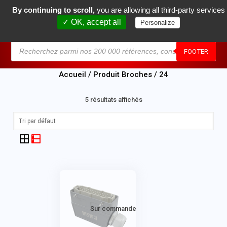
By continuing to scroll,
you are allowing all third-party services
0
✓ OK, accept all
Personalize
MENU
FOOTER
Accueil
/ Produit Broches / 24
5 résultats affichés
Sur commande