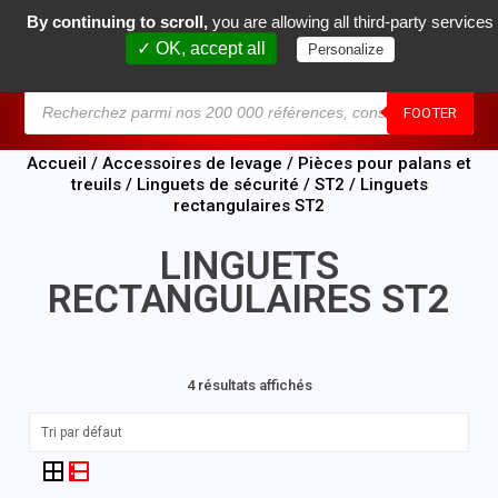
By continuing to scroll,
you are allowing all third-party services
0
✓ OK, accept all
Personalize
MENU
FOOTER
Accueil
/
Accessoires de levage
/
Pièces pour palans et
treuils
/
Linguets de sécurité
/
ST2
/ Linguets
rectangulaires ST2
LINGUETS
RECTANGULAIRES ST2
4 résultats affichés