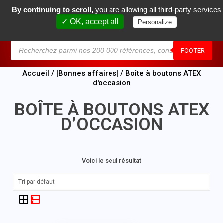
By continuing to scroll,
you are allowing all third-party services
0
✓ OK, accept all
Personalize
MENU
FOOTER
Accueil
/
|Bonnes affaires|
/ Boîte à boutons ATEX
d'occasion
BOÎTE À BOUTONS ATEX
D’OCCASION
Voici le seul résultat