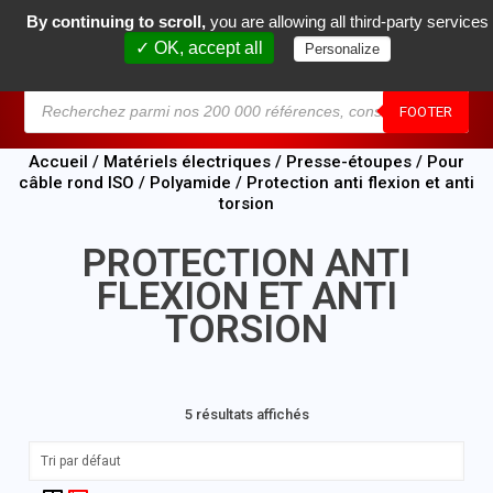
By continuing to scroll,
you are allowing all third-party services
0
✓ OK, accept all
Personalize
MENU
FOOTER
Accueil
/
Matériels électriques
/
Presse-étoupes
/
Pour
câble rond ISO
/
Polyamide
/ Protection anti flexion et anti
torsion
PROTECTION ANTI
FLEXION ET ANTI
TORSION
5 résultats affichés