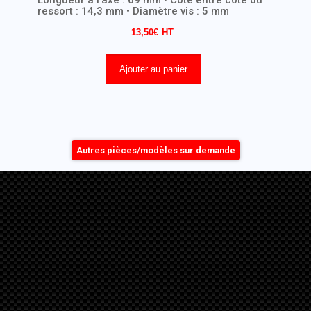
Longueur à l’axe : 69 mm • Cote entre côté du
ressort : 14,3 mm • Diamètre vis : 5 mm
13,50
€
Ajouter au panier
Autres pièces/modèles sur demande