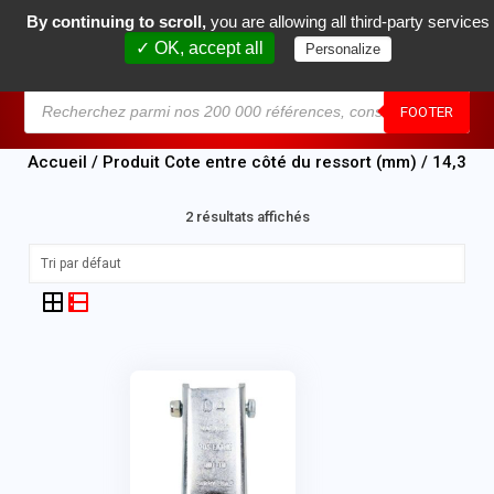
By continuing to scroll,
you are allowing all third-party services
0
✓ OK, accept all
Personalize
MENU
FOOTER
Accueil
/ Produit Cote entre côté du ressort (mm) / 14,3
2 résultats affichés