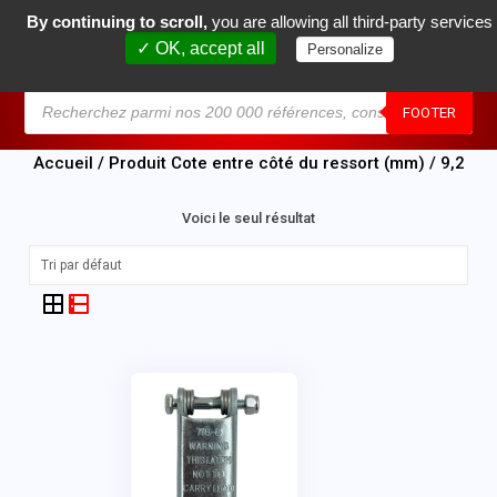
By continuing to scroll,
you are allowing all third-party services
0
✓ OK, accept all
Personalize
MENU
FOOTER
Accueil
/ Produit Cote entre côté du ressort (mm) / 9,2
Voici le seul résultat