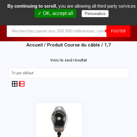
By continuing to scroll,
you are allowing all third-party services
0
✓ OK, accept all
Personalize
MENU
FOOTER
Accueil
/ Produit Course du câble / 1,7
Voici le seul résultat