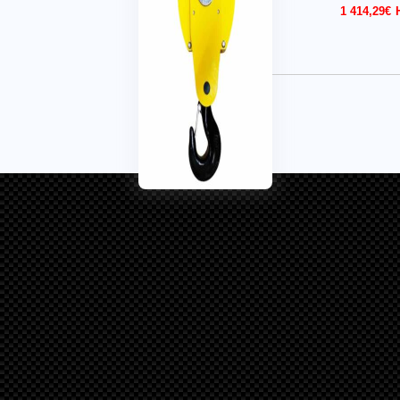
1 414,29
€