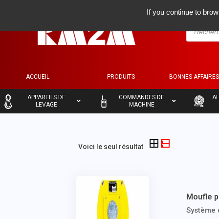
If you continue to brow
ACCUEIL
PRODUITS
BONNES AFFAIRE
–
–
–
APPAREILS DE
COMMANDES DE
AL
LEVAGE
MACHINE
Voici le seul résultat
Moufle p
Système d