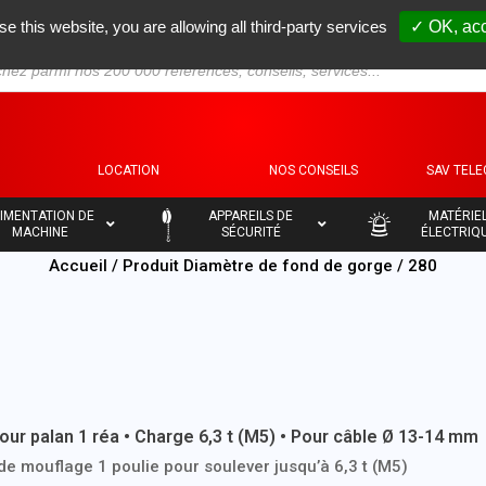
se this website, you are allowing all third-party services
✓ OK, acc
S
LOCATION
NOS CONSEILS
SAV TEL
–
–
IMENTATION DE
APPAREILS DE
MATÉRIE
MACHINE
SÉCURITÉ
ÉLECTRIQ
Accueil
/ Produit Diamètre de fond de gorge / 280
our palan 1 réa • Charge 6,3 t (M5) • Pour câble Ø 13-14 mm
e mouflage 1 poulie pour soulever jusqu’à 6,3 t (M5)