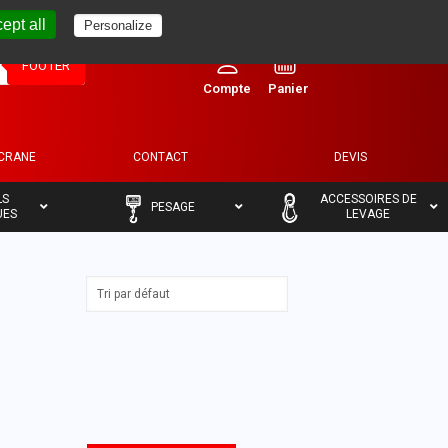
ept all
Personalize
0
FOOTER
ECRANE
CONTACT
DEVIS
–
–
LS
ACCESSOIRES DE
PESAGE
UES
LEVAGE