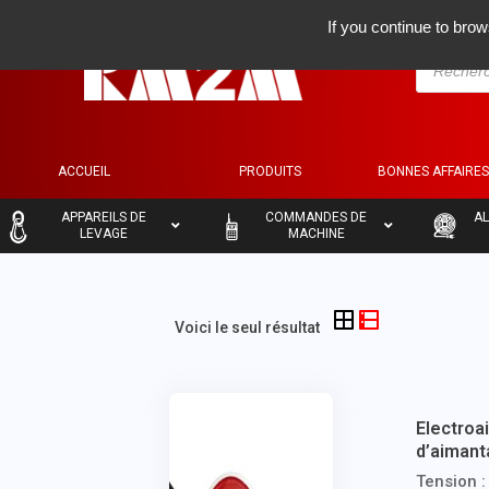
If you continue to brow
ACCUEIL
PRODUITS
BONNES AFFAIRE
–
–
–
APPAREILS DE
COMMANDES DE
AL
LEVAGE
MACHINE
Voici le seul résultat
Electroa
d’aimant
Tension 