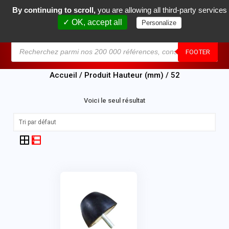
By continuing to scroll,
you are allowing all third-party services
0
✓ OK, accept all
Personalize
MENU
FOOTER
Accueil
/ Produit Hauteur (mm) / 52
Voici le seul résultat