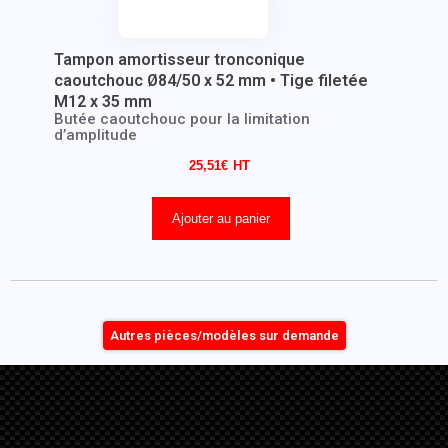
Tampon amortisseur tronconique
caoutchouc Ø84/50 x 52 mm • Tige filetée
M12 x 35 mm
Butée caoutchouc pour la limitation
d’amplitude
25,51
€
Ajouter au panier
Autres pièces/modèles sur demande