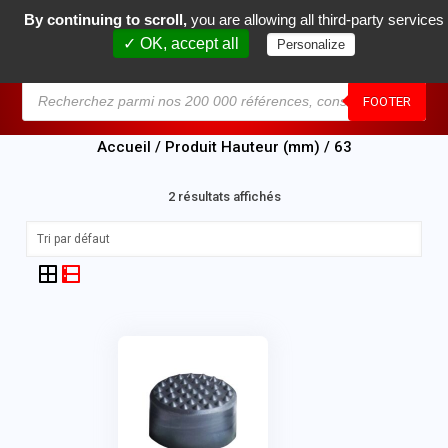
By continuing to scroll,
you are allowing all third-party services
0
✓ OK, accept all
Personalize
MENU
FOOTER
Accueil
/ Produit Hauteur (mm) / 63
2 résultats affichés