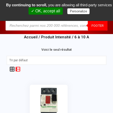
By continuing to scroll,
you are allowing all third-party services
0
✓ OK, accept all
Personalize
MENU
FOOTER
Accueil
/ Produit Intensité / 6 à 10 A
Voici le seul résultat