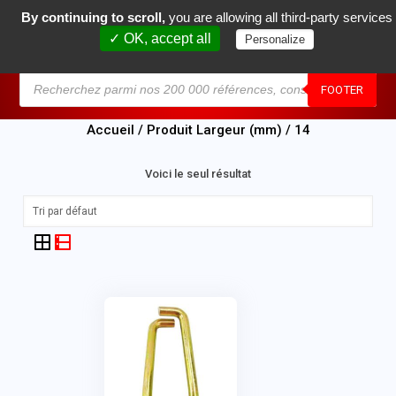
By continuing to scroll,
you are allowing all third-party services
0
✓ OK, accept all
Personalize
MENU
FOOTER
Accueil
/ Produit Largeur (mm) / 14
Voici le seul résultat