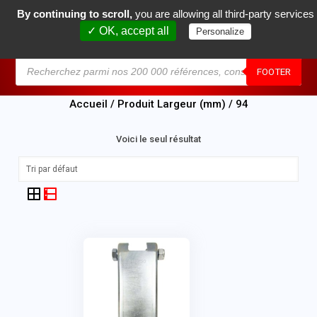
By continuing to scroll,
you are allowing all third-party services
0
✓ OK, accept all
Personalize
MENU
FOOTER
Accueil
/ Produit Largeur (mm) / 94
Voici le seul résultat