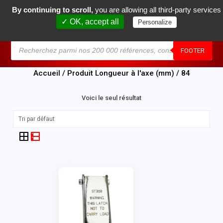
By continuing to scroll,
you are allowing all third-party services
0
✓ OK, accept all
Personalize
MENU
FOOTER
Accueil
/ Produit Longueur à l'axe (mm) / 84
Voici le seul résultat