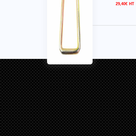
29,40
€