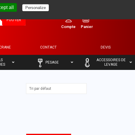
ept all
Personalize
0
FOOTER
ECRANE
CONTACT
DEVIS
–
–
LS
ACCESSOIRES DE
PESAGE
UES
LEVAGE