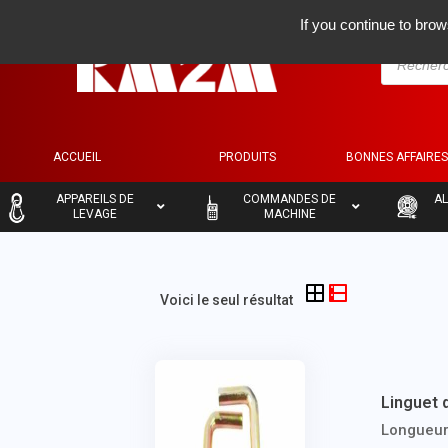
If you continue to brow
ACCUEIL
PRODUITS
BONNES AFFAIRE
–
–
–
APPAREILS DE
COMMANDES DE
AL
LEVAGE
MACHINE
Voici le seul résultat
Linguet d
Longueur 