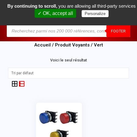
By continuing to scroll,
you are allowing all third-party services
0
✓ OK, accept all
Personalize
MENU
FOOTER
Accueil
/ Produit Voyants / Vert
Voici le seul résultat