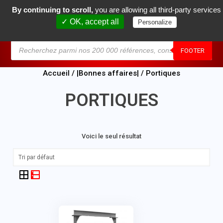
By continuing to scroll,
you are allowing all third-party services
0
✓ OK, accept all
Personalize
MENU
FOOTER
Accueil
/
|Bonnes affaires|
/ Portiques
PORTIQUES
Voici le seul résultat