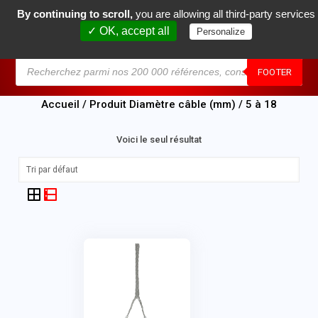
By continuing to scroll,
you are allowing all third-party services
0
✓ OK, accept all
Personalize
MENU
FOOTER
Accueil
/ Produit Diamètre câble (mm) / 5 à 18
Voici le seul résultat