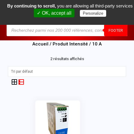
By continuing to scroll,
you are allowing all third-party services
0
✓ OK, accept all
Personalize
MENU
FOOTER
Accueil
/ Produit Intensité / 10 A
2 résultats affichés